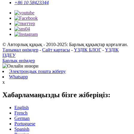
+86 10 58423344
© Авторлық құқық - 2010-2025: Барлық құқықтар қорғалған.
Танымал өнімдер
-
Сайт картасы
-
ҮЗДІК БЛОГ
-
ҮЗДІК
ІЗДЕУ
Барлық өнімдер
Электрондық пошта жіберу
Whatsapp
x
Хабарламаңызды бізге жіберіңіз:
English
French
German
Portuguese
Spanish