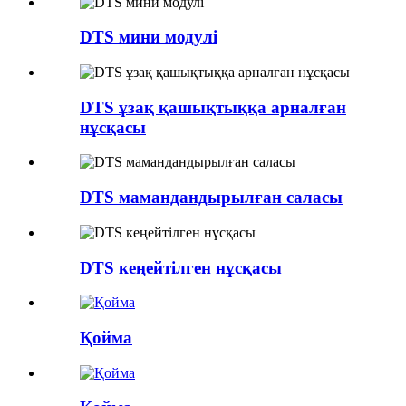
DTS мини модулі
DTS ұзақ қашықтыққа арналған
нұсқасы
DTS мамандандырылған саласы
DTS кеңейтілген нұсқасы
Қойма