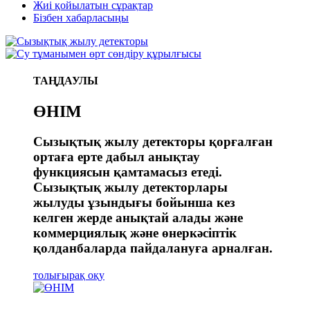
Жиі қойылатын сұрақтар
Бізбен хабарласыңы
ТАҢДАУЛЫ
ӨНІМ
Сызықтық жылу детекторы қорғалған
ортаға ерте дабыл анықтау
функциясын қамтамасыз етеді.
Сызықтық жылу детекторлары
жылуды ұзындығы бойынша кез
келген жерде анықтай алады және
коммерциялық және өнеркәсіптік
қолданбаларда пайдалануға арналған.
толығырақ оқу