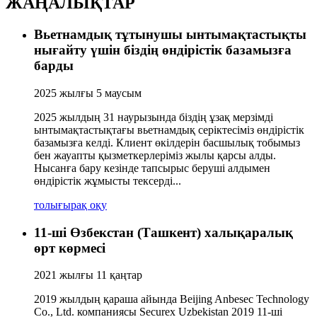
ЖАҢАЛЫҚТАР
Вьетнамдық тұтынушы ынтымақтастықты
нығайту үшін біздің өндірістік базамызға
барды
2025 жылғы 5 маусым
2025 жылдың 31 наурызында біздің ұзақ мерзімді
ынтымақтастықтағы вьетнамдық серіктесіміз өндірістік
базамызға келді. Клиент өкілдерін басшылық тобымыз
бен жауапты қызметкерлеріміз жылы қарсы алды.
Нысанға бару кезінде тапсырыс беруші алдымен
өндірістік жұмысты тексерді...
толығырақ оқу
11-ші Өзбекстан (Ташкент) халықаралық
өрт көрмесі
2021 жылғы 11 қаңтар
2019 жылдың қараша айында Beijing Anbesec Technology
Co., Ltd. компаниясы Securex Uzbekistan 2019 11-ші