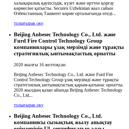
халықаралық қауіпсіздік, күзет және өрттен қорғау
көрмесіне қатысты. Securex Uzbekistan жыл сайын
Өзбекстанның Ташкент көрме орталығында өтеді...
толығырақ оқу
Beijing Anbesec Technology Co., Ltd. және
Furd Fire Control Technology Group
компаниялары ұзақ мерзімді және тұрақты
стратегиялық ынтымақтастық орнатты
2020 жылғы 16 желтоқсан
Beijing Anbesec Technology Co., Ltd. және Furd Fire
Control Technology Group ұзақ мерзімді және тұрақты
стратегиялық ынтымақтастық қарым-қатынас орнатты.
2020 жылдың қазан айында Beijing Anbesec Technology
Co., Ltd...
толығырақ оқу
Beijing Anbesec Technology Co., Ltd.
компаниясы сызықтық жылу анықтау
өнімдерінің UL сертификатын алды