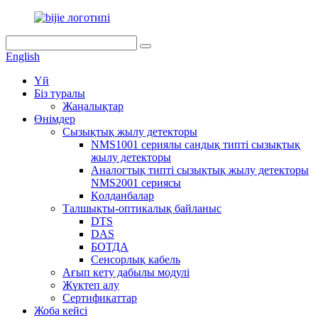
English
Үй
Біз туралы
Жаңалықтар
Өнімдер
Сызықтық жылу детекторы
NMS1001 сериялы сандық типті сызықтық
жылу детекторы
Аналогтық типті сызықтық жылу детекторы
NMS2001 сериясы
Қолданбалар
Талшықты-оптикалық байланыс
DTS
DAS
БОТДА
Сенсорлық кабель
Ағып кету дабылы модулі
Жүктеп алу
Сертификаттар
Жоба кейсі