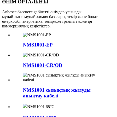
ӨНІМ ОРТАЛЫҒЫ
Anbesec бәсекеге қабілетті өнімдер ұсынады
мұнай және мұнай-химия базалары, темір және болат
өнеркәсібі, энергетика, теміржол транзиті және ірі
коммерциялық кеңістіктер.
NMS1001-EP
NMS1001-CR/OD
NMS1001 сызықтық жылуды
анықтау кабелі