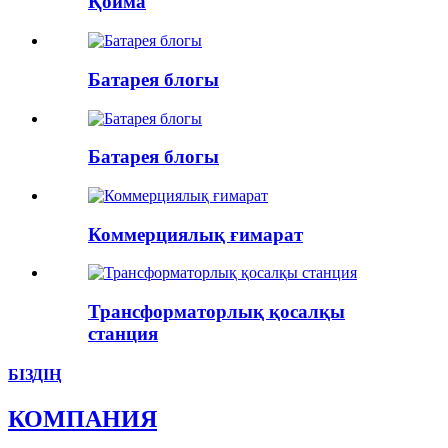
Қойма
Батарея блогы
Батарея блогы
Коммерциялық ғимарат
Трансформаторлық қосалқы
станция
БІЗДІҢ
КОМПАНИЯ