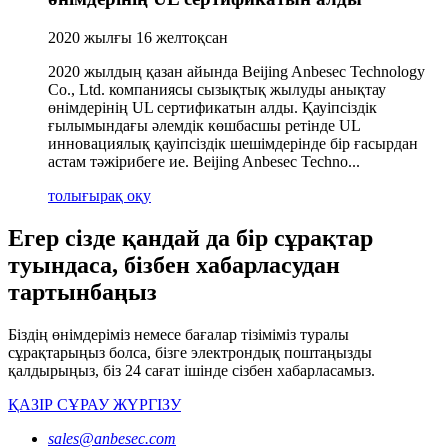
2020 жылғы 16 желтоқсан
2020 жылдың қазан айында Beijing Anbesec Technology
Co., Ltd. компаниясы сызықтық жылуды анықтау
өнімдерінің UL сертификатын алды. Қауіпсіздік
ғылымындағы әлемдік көшбасшы ретінде UL
инновациялық қауіпсіздік шешімдерінде бір ғасырдан
астам тәжірибеге ие. Beijing Anbesec Techno...
толығырақ оқу
Егер сізде қандай да бір сұрақтар
туындаса, бізбен хабарласудан
тартынбаңыз
Біздің өнімдеріміз немесе бағалар тізіміміз туралы
сұрақтарыңыз болса, бізге электрондық поштаңызды
қалдырыңыз, біз 24 сағат ішінде сізбен хабарласамыз.
ҚАЗІР СҰРАУ ЖҮРГІЗУ
sales@anbesec.com